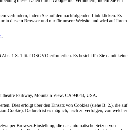
rbeitung dieser Daten durch Google Inc. verhindern, indem Sie ein
em verhindern, indem Sie auf den nachfolgenden Link klicken. Es
 nur in diesem Browser und nur für unsere Website und wird auf Ihrem
.
.
Abs. 1 S. 1 lit. f DSGVO erforderlich. Es besteht für Sie damit keine
mphitheatre Parkway, Mountain View, CA 94043, USA.
ten. Dies erfolgt über den Einsatz von Cookies (siehe B. 2.), die auf
on-Cookie). Dadurch ist es möglich, nach zu verfolgen, von welcher
etwa per Browser-Einstellung, die das automatische Setzen von