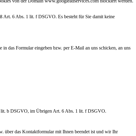
s Cookies von der Domain www.googleadservices.com blockiert werden.
rt. 6 Abs. 1 lit. f DSGVO. Es besteht für Sie damit keine
sie in das Formular eingeben bzw. per E-Mail an uns schicken, an uns
1 lit. b DSGVO, im Übrigen Art. 6 Abs. 1 lit. f DSGVO.
. über das Kontaktformular mit Ihnen beendet ist und wir Ihr