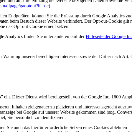
gten und auf Ihre Nutzung der Website bezogenen Daten sowie die Vera
.com/dlpage/gaoptout?hl=de
).
len Endgeräten, können Sie die Erfassung durch Google Analytics zud
 Daten beim Besuch dieser Website verhindert. Der Opt-out-Cookie gilt
ie das Opt-out-Cookie erneut setzen.
 Analytics finden Sie unter anderem auf der
Hilfeseite der Google Inc
ahrung unserer berechtigten Interessen sowie der Dritter nach Art. 6 
” ein. Dieser Dienst wird bereitgestellt von der Google Inc. 1600 A
ren Inhalten zielgenauer zu platzieren und interessensgerecht auszuwer
anzeige bei Google auf unserer Website gekommen sind (sog. Conversi
el, Sie persönlich zu identifizieren.
 Sie auch das hierfür erforderliche Setzen eines Cookies ablehnen – 