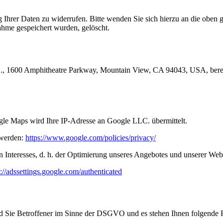
ng Ihrer Daten zu widerrufen. Bitte wenden Sie sich hierzu an die obe
hme gespeichert wurden, gelöscht.
C., 1600 Amphitheatre Parkway, Mountain View, CA 94043, USA, berei
gle Maps wird Ihre IP-Adresse an Google LLC. übermittelt.
werden:
https://www.google.com/policies/privacy/
n Interesses, d. h. der Optimierung unseres Angebotes und unserer Webs
s://adssettings.google.com/authenticated
nd Sie Betroffener im Sinne der DSGVO und es stehen Ihnen folgende 