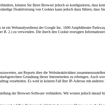
rhindern, können Sie Ihren Browser jedoch so konfigurieren, dass kei
llständige Deaktivierung von Cookies kann jedoch dazu führen, dass Si
as ist ein Webanalysedienst der Google Inc. 1600 Amphitheatre Parkw
ter B. 2.) zu verwenden. Die durch den Cookie erzeugten Informatione
szuwerten, um Reports über die Websiteaktivitäten zusammenzustellen
fsgerechten Gestaltung dieser Internetseiten zu erbringen. Auch werd
m Auftrag verarbeiten. Es wird in keinem Fall Ihre IP-Adresse mit and
stellung der Browser-Software verhindern. Wir weisen jedoch darauf hi